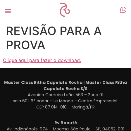
REVISÃO PARA A
PROVA
Clique aqui para fazer o download.
Master Class Ritha Capelato Rocha | Master Class Ritha
Capelato Rocha S/S
Avenida Carneiro Leão, 563 – Zona 01
sala 601, 6° andar – Le Monde – Centro Empresarial
CEP 87.014-010 – Maringá/PR
Rv Beauté
Av. Indianópolis, 974 – Moema, São Paulo – SP, 04062-001