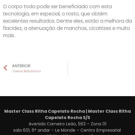
O corpo todo pode ser beneficiado com esta
tecnologia, em especial, o rosto, que obtém
excelentes resultados. Dentre eles, estão a melhora da
flacidez, a atenuação de manchas, cicatrizes e muito
mais.
ANTERIOR
Toxina Botulínica
Master Class Ritha Capelato Rocha | Master Class Ritha
Capelato Rocha S/S
Avenida Carneiro Leão, 563 – Zona 01
sala 601, 6° andar – Le Monde – Centro Empresarial