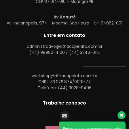
CEP 87.014-010 – Maringá/PR
Rv Beauté
Av. Indianópolis, 974 – Moema, São Paulo – SP, 04062-001
Entre em contato
administrativo@rithacapelato.com.br
(44) 99980-4100 / (44) 3346-0112
workshop@rithacapelato.com.br
CNPJ: 33.026.874/0001-77
Telefone: (44) 3028-9496
Trabalhe conosco
Estamos aqui para responder todas